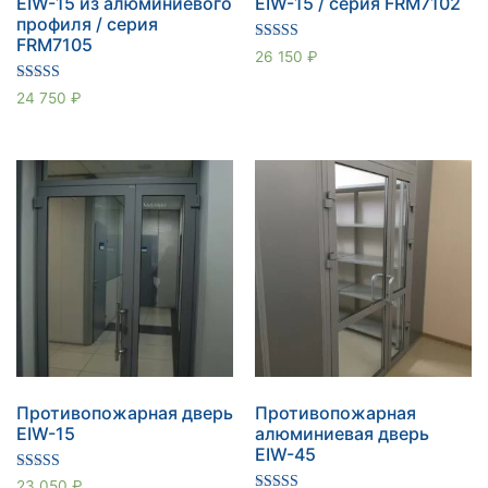
EIW-15 из алюминиевого
EIW-15 / серия FRM7102
профиля / серия
FRM7105
Оценка
26 150
₽
5.00
из 5
Оценка
24 750
₽
5.00
из 5
Противопожарная дверь
Противопожарная
EIW-15
алюминиевая дверь
EIW-45
Оценка
23 050
₽