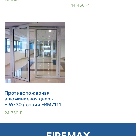
5.00
Оценка
14 450
₽
из 5
5.00
из 5
Противопожарная
алюминиевая дверь
EIW-30 / серия FRM7111
24 750
₽
FIREMAX