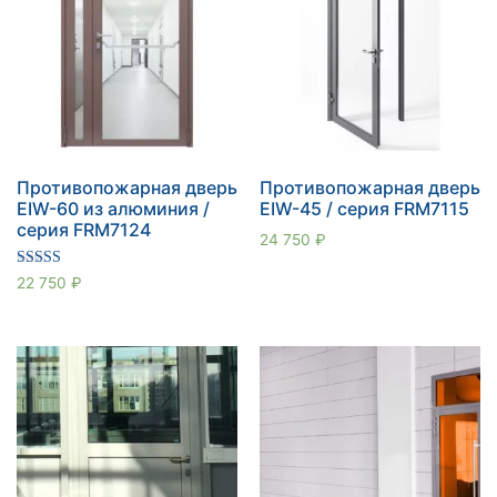
Противопожарная дверь
Противопожарная дверь
EIW-60 из алюминия /
EIW-45 / серия FRM7115
серия FRM7124
24 750
₽
Оценка
22 750
₽
5.00
из 5