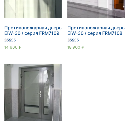
Противопожарная дверь
Противопожарная дверь
EIW-30 / серия FRM7109
EIW-30 / серия FRM7108
Оценка
Оценка
14 600
₽
18 900
₽
5.00
5.00
из 5
из 5