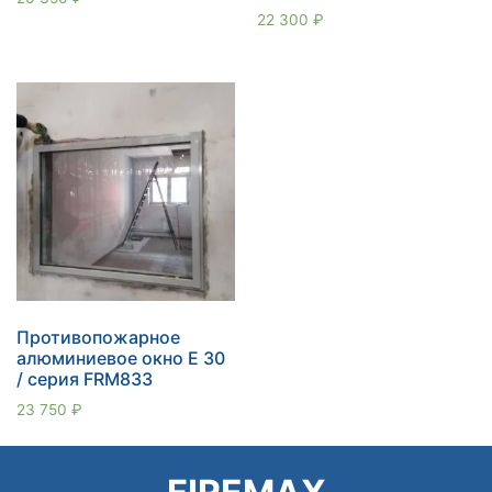
Оценка
22 300
₽
5.00
из 5
Противопожарное
алюминиевое окно E 30
/ серия FRM833
23 750
₽