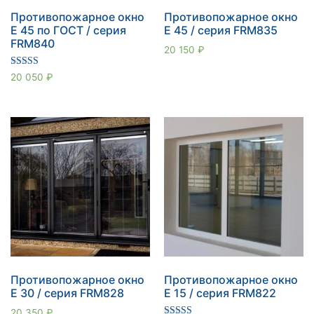
Противопожарное окно
Противопожарное окно
E 45 по ГОСТ / серия
E 45 / серия FRM835
FRM840
20 150
₽
Оценка
20 050
₽
5.00
из 5
Противопожарное окно
Противопожарное окно
E 30 / серия FRM828
E 15 / серия FRM822
20 350
₽