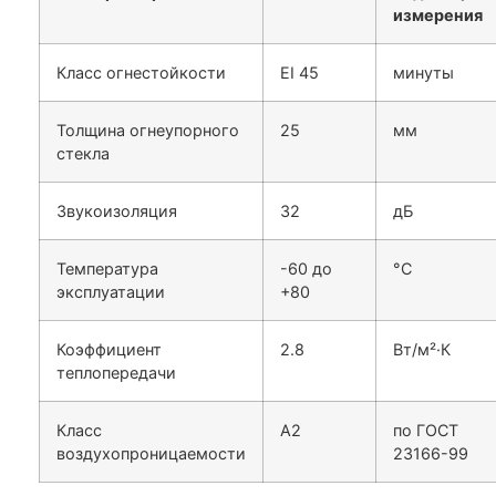
измерения
Класс огнестойкости
EI 45
минуты
Толщина огнеупорного
25
мм
стекла
Звукоизоляция
32
дБ
Температура
-60 до
°C
эксплуатации
+80
Коэффициент
2.8
Вт/м²·К
теплопередачи
Класс
A2
по ГОСТ
воздухопроницаемости
23166-99